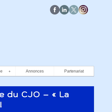
ue
Annonces
Partenariat
+
gie du CJO – « La
!