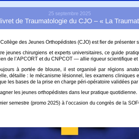
25 septembre 2025
u livret de Traumatologie du CJO – « La Traumat
ollège des Jeunes Orthopédistes (CJO) est fier de présenter s
tre jeunes chirurgiens et experts universitaires, ce guide pra
tien de l’APCORT et du CNPCOT — allie rigueur scientifique et
urs à portée de blouse, il est organisé par régions anato
elle, détaille : le mécanisme lésionnel, les examens cliniques e
si que les bases de la prise en charge péri-opératoire validées pa
gner les jeunes orthopédistes dans leur pratique quotidienne.
 premier semestre (promo 2025) à l’occasion du congrès de la SO